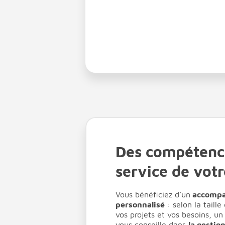
Des compétenc
service de votr
Vous bénéficiez d’un
accomp
personnalisé
: selon la taille
vos projets et vos besoins, un
vous conseille dans
la gestio