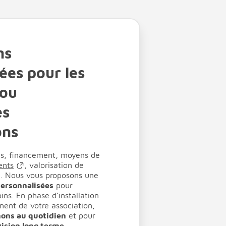
ns
ées pour les
 ou
es
ons
es, financement, moyens de
ents
, valorisation de
s… Nous vous proposons une
personnalisées
pour
ins. En phase d’installation
ent de votre association,
ons au quotidien
et pour
ision long terme.