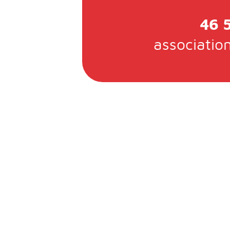
46 
association