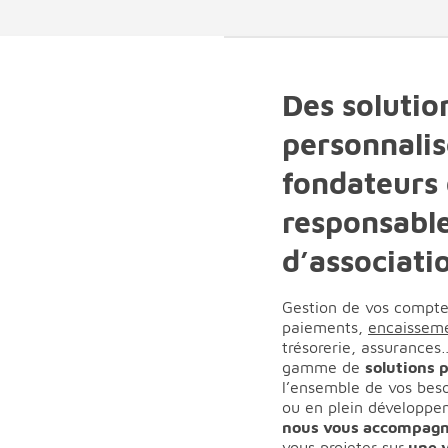
Des solutio
personnalis
fondateurs
responsabl
d’associati
Gestion de vos compt
paiements,
encaissem
trésorerie, assurance
gamme de
solutions 
l’ensemble de vos beso
ou en plein développem
nous vous accompagn
vous projeter sur
une v