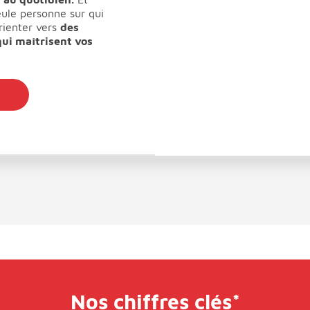
seule personne sur qui
rienter vers
des
ui maîtrisent vos
Nos chiffres clés*