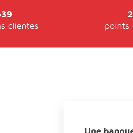
539
s clientes
points
Une banque