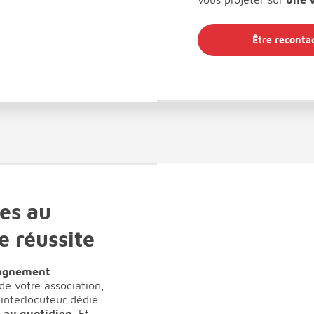
Être reconta
es au
e réussite
agnement
 de votre association,
 interlocuteur dédié
n au quotidien.
Et