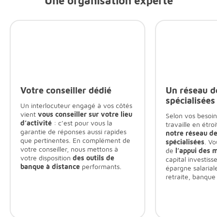
Une organisation experte
Votre conseiller dédié
Un réseau de
Aller à l'élément suivant
Revenir à l'él
spécialisées
Aller à l'élémen
Un interlocuteur engagé à vos côtés
vient
vous conseiller sur votre lieu
Selon vos besoins
d’activité
: c’est pour vous la
travaille en étro
garantie de réponses aussi rapides
notre réseau de 
que pertinentes. En complément de
spécialisées
. Vo
votre conseiller, nous mettons à
de
l’appui des 
votre disposition
des outils de
capital investis
banque à distance
performants.
épargne salarial
retraite, banque